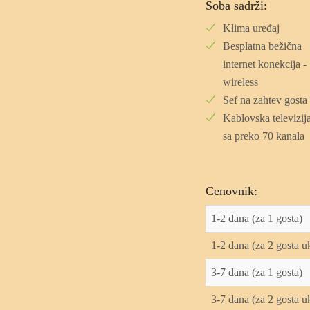
Soba sadrži:
Klima uređaj
Besplatna bežična
internet konekcija -
wireless
Sef na zahtev gosta
Kablovska televizij
sa preko 70 kanala
Cenovnik:
1-2 dana (za 1 gosta)
1-2 dana (za 2 gosta 
3-7 dana (za 1 gosta)
3-7 dana (za 2 gosta 