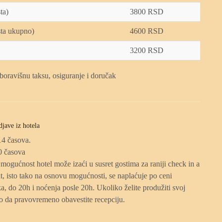
ta)
3800 RSD
sta ukupno)
4600 RSD
3200 RSD
boravišnu taksu, osiguranje i doručak
djave iz hotela
14 časova.
0 časova
mogućnost hotel može izaći u susret gostima za raniji check in a
t, isto tako na osnovu mogućnosti, se naplaćuje po ceni
, do 20h i noćenja posle 20h. Ukoliko želite produžiti svoj
 da pravovremeno obavestite recepciju.