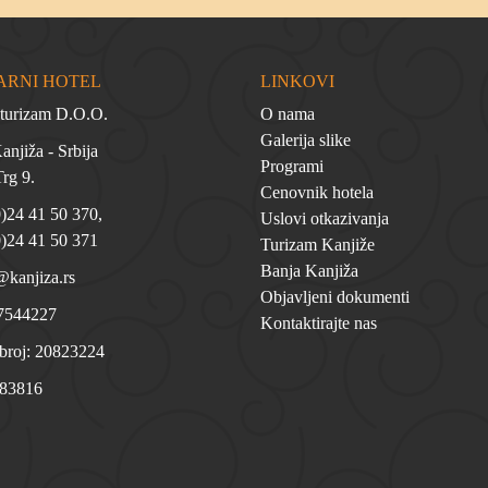
ARNI HOTEL
LINKOVI
 turizam D.O.O.
O nama
Galerija slike
njiža - Srbija
Programi
rg 9.
Cenovnik hotela
0)24 41 50 370
,
Uslovi otkazivanja
0)24 41 50 371
Turizam Kanjiže
Banja Kanjiža
@kanjiza.rs
Objavljeni dokumenti
7544227
Kontaktirajte nas
 broj: 20823224
 83816