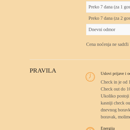
Preko 7 dana (za 1 gos
Preko 7 dana (za 2 go
Dnevni odmor
Cena noćenja ne sadrži 
PRAVILA
Uslovi prijave i o
Check in je od 
Check out do 1
Ukoliko postoji 
kasniji check ou
dnevnog boravka
boravak, molimo
Energija