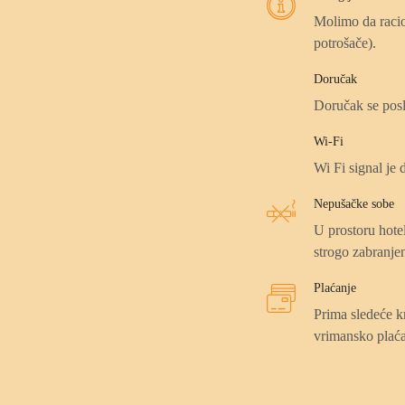
Molimo da racion
potrošače).
Doručak
Doručak se posl
Wi-Fi
Wi Fi signal je 
Nepušačke sobe
U prostoru hote
strogo zabranje
Plaćanje
Prima sledeće k
vrimansko plaća