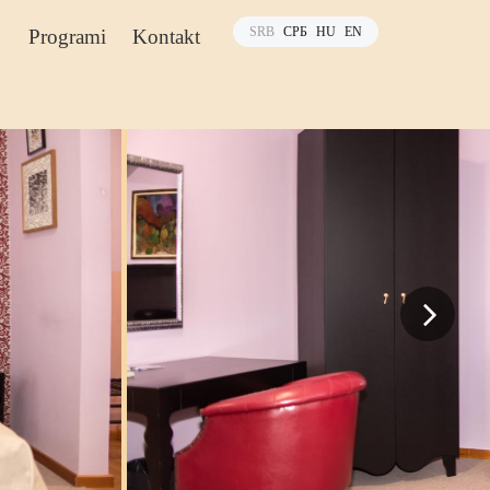
SRB
СРБ
HU
EN
Programi
Kontakt