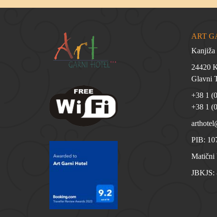
ART G
Kanjiža
24420 Ka
Glavni T
+38 1 (
+38 1 (
arthotel
PIB: 10
Matični
JBKJS: