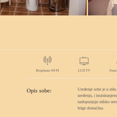
Neobarok soba
Besplatan WI-FI
LCD TV
Franc
Uređenje sobe je u stilu
Opis sobe:
uređenju, i insistiranjem
nadopunjuju stilsko uređ
brige domaćina.