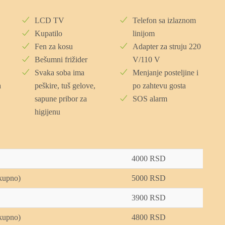
LCD TV
Telefon sa izlaznom
Kupatilo
linijom
Fen za kosu
Adapter za struju 220
Bešumni frižider
V/110 V
Svaka soba ima
Menjanje posteljine i
a
peškire, tuš gelove,
po zahtevu gosta
sapune pribor za
SOS alarm
higijenu
4000 RSD
ukupno)
5000 RSD
3900 RSD
ukupno)
4800 RSD