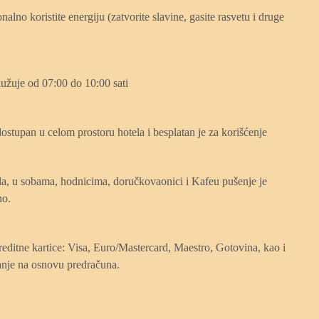
alno koristite energiju (zatvorite slavine, gasite rasvetu i druge
užuje od 07:00 do 10:00 sati
dostupan u celom prostoru hotela i besplatan je za korišćenje
la, u sobama, hodnicima, doručkovaonici i Kafeu pušenje je
no.
reditne kartice: Visa, Euro/Mastercard, Maestro, Gotovina, kao i
nje na osnovu predračuna.