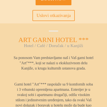
Uslovi otkazivanja
ART GARNI HOTEL ***
Hotel / Café / Doručak / u Kanjiži
Sa ponosom Vam predstavljamo naš i Vaš garni hotel
"Art"***, koji se nalazi u ekskluzivnom delu
Kanjiže, u krugu kulturnih ustanova grada.
Garni hotel "Art"*** raspolaže sa 9 komfornih soba
i 3 vrhunski opremljena apartmana. Enterijer je u
svakoj sobi i apartmanu drugačiji, odišu visokim
stilom i jedinstvenim uređenjem, tako da svaki Vaš
novi dolazak i boravak u hotelu može da bude kao