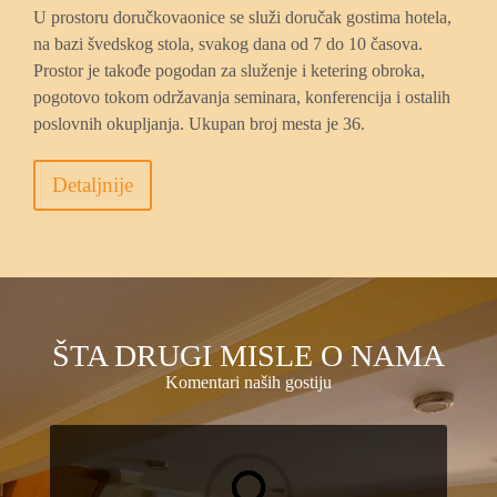
U prostoru doručkovaonice se služi doručak gostima hotela,
na bazi švedskog stola, svakog dana od 7 do 10 časova.
Prostor je takođe pogodan za služenje i ketering obroka,
pogotovo tokom održavanja seminara, konferencija i ostalih
poslovnih okupljanja. Ukupan broj mesta je 36.
Detaljnije
ŠTA DRUGI MISLE O NAMA
Komentari naših gostiju