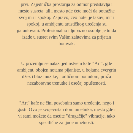
prvi. Zajednička prostorija za odmor predstavlja i
mesto susreta, ali i mesto gde ćete moći da potražite
svoj mir i spokoj. Zapravo, ceo hotel je takav; mir i
spokoj, u ambijentu artističkog uređenja su
garantovani. Profesionalno i ljubazno osoblje je tu da
izađe u susret svim Vašim zahtevima za prijatan
boravak.
U prizemlju se nalazi jedinstveni kafe "Art", gde
ambijent, obojen notama pijaniste, u bojama evergrin
džez i bluz muzike, i odličnom ponudom, pruža
nezaboravne trenutke i osećaj opuštenosti.
"Art" kafe ne čini posebnim samo uređenje, nego i
gosti. Ovo je svojevrstan dom umetnika, mesto gde i
vi sami možete da osetite "drugačije" vibracije, tako
specifične za ljude umetnosti.