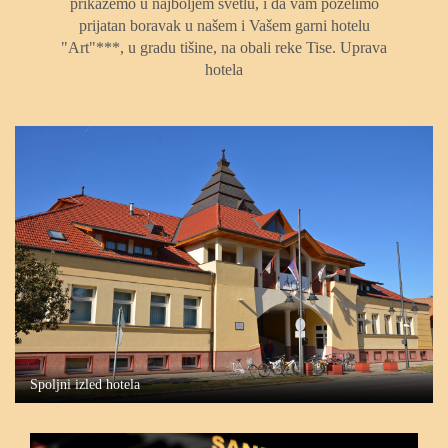
prikažemo u najboljem svetlu, i da vam poželimo
prijatan boravak u našem i Vašem garni hotelu
"Art"***, u gradu tišine, na obali reke Tise. Uprava
hotela
Spoljni izled hotela