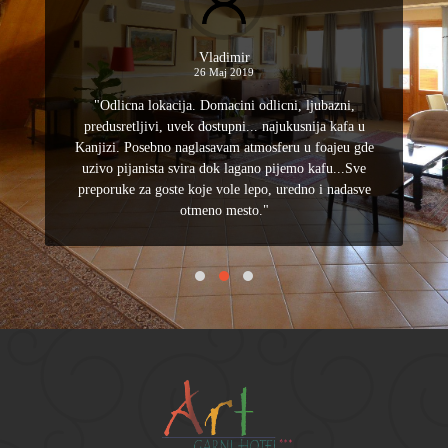
Vladimir
26 Maj 2019
"Odlicna lokacija. Domacini odlicni, ljubazni,
predusretljivi, uvek dostupni... najukusnija kafa u
Kanjizi. Posebno naglasavam atmosferu u foajeu gde
uzivo pijanista svira dok lagano pijemo kafu...Sve
preporuke za goste koje vole lepo, uredno i nadasve
otmeno mesto."