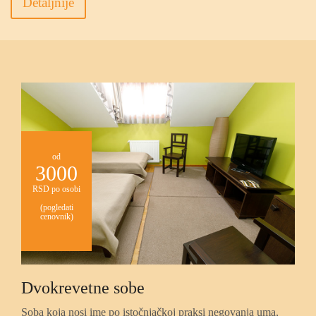
Detaljnije
od
3000
RSD po osobi
(pogledati
cenovnik)
Dvokrevetne sobe
Soba koja nosi ime po istočnjačkoj praksi negovanja uma,