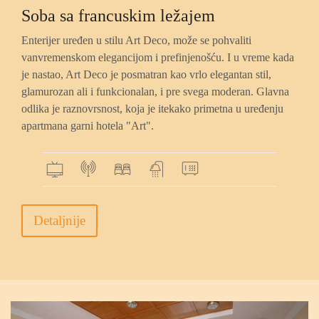
Soba sa francuskim ležajem
Enterijer uređen u stilu Art Deco, može se pohvaliti
vanvremenskom elegancijom i prefinjenošću. I u vreme kada
je nastao, Art Deco je posmatran kao vrlo elegantan stil,
glamurozan ali i funkcionalan, i pre svega moderan. Glavna
odlika je raznovrsnost, koja je itekako primetna u uređenju
apartmana garni hotela "Art".
Detaljnije