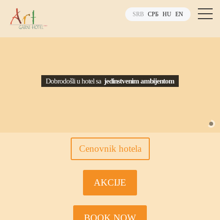
SRB
СРБ
HU
EN
Cenovnik hotela
AKCIJE
BOOK NOW