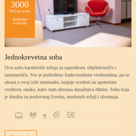
3000
RSD po osobi
(pogledati
cenovnik)
Jednokrevetna soba
Ovu sobu karakteriše težnja za napretkom, objektivnošću i
razumnošću. Sve je podređeno funkcionalnim vrednostima, pa su
ukrasi u ovoj sobi minimalni, krajnje svedeni na upotrebnu
vrednost, onako, kako nam ubrzana današnjica diktira. Soba koja
je idealna za poslovnog čoveka, modernih težnji i shvatanja.