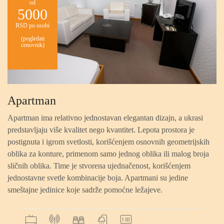
od
5000
RSD po osobi
(pogledati
cenovnik)
Apartman
Apartman ima relativno jednostavan elegantan dizajn, a ukrasi
predstavljaju više kvalitet nego kvantitet. Lepota prostora je
postignuta i igrom svetlosti, korišćenjem osnovnih geometrijskih
oblika za konture, primenom samo jednog oblika ili malog broja
sličnih oblika. Time je stvorena ujednačenost, korišćenjem
jednostavne svetle kombinacije boja. Apartmani su jedine
smeštajne jedinice koje sadrže pomoćne ležajeve.