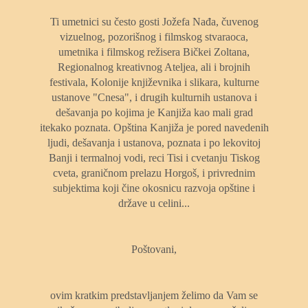
Ti umetnici su često gosti Jožefa Nađa, čuvenog
vizuelnog, pozorišnog i filmskog stvaraoca,
umetnika i filmskog režisera Bičkei Zoltana,
Regionalnog kreativnog Ateljea, ali i brojnih
festivala, Kolonije književnika i slikara, kulturne
ustanove "Cnesa", i drugih kulturnih ustanova i
dešavanja po kojima je Kanjiža kao mali grad
itekako poznata. Opština Kanjiža je pored navedenih
ljudi, dešavanja i ustanova, poznata i po lekovitoj
Banji i termalnoj vodi, reci Tisi i cvetanju Tiskog
cveta, graničnom prelazu Horgoš, i privrednim
subjektima koji čine okosnicu razvoja opštine i
države u celini...
Poštovani,
ovim kratkim predstavljanjem želimo da Vam se